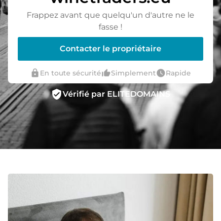
Frappez avant que quelqu'un d'autre ne le
fasse !
Contacter le propriétaire
lock
thumb_up_alt
watch_later
En toute sécurité
Simplement
Rapide
verified_user
Vérifié par ELITEDOMAINS