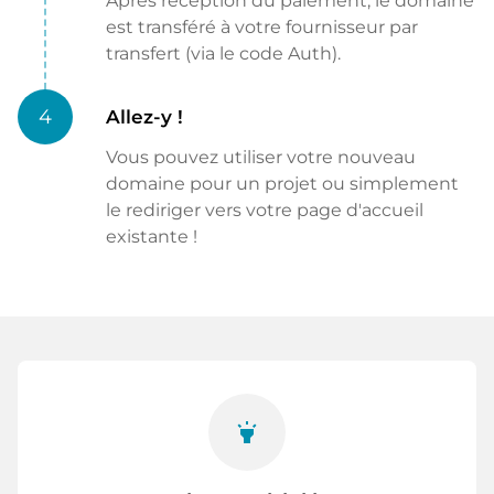
Après réception du paiement, le domaine
est transféré à votre fournisseur par
transfert (via le code Auth).
4
Allez-y !
Vous pouvez utiliser votre nouveau
domaine pour un projet ou simplement
le rediriger vers votre page d'accueil
existante !
highlight