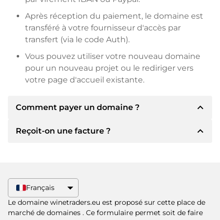
Après réception du paiement, le domaine est
transféré à votre fournisseur d'accès par
transfert (via le code Auth).
Vous pouvez utiliser votre nouveau domaine
pour un nouveau projet ou le rediriger vers
votre page d'accueil existante.
expand_less
Comment payer un domaine ?
expand_less
Reçoit-on une facture ?
Après un accord, le titulaire vous
communiquera les détails du paiement. Le
titulaire vous communiquera alors les détails
Oui, le vendeur vous enverra une facture en
bancaires SEPA et, si vous le souhaitez, vous
bonne et due forme. Si le prix d'achat est plus
proposera Paypal ou d'autres méthodes de
élevé, vous recevrez également un contrat de
Français
paiement.
vente supplémentaire si vous le souhaitez.
Le domaine winetraders.eu est proposé sur cette place de
Veuillez toujours mentionner le nom de
marché de domaines
. Ce formulaire permet soit de faire
domaine et le numéro de facture lors du