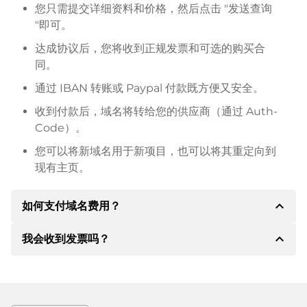
您只需提交详细资料和价格，然后点击 "发送查询
"即可。
达成协议后，您将收到正规发票和可选的购买合
同。
通过 IBAN 转账或 Paypal 付款既方便又安全。
收到付款后，域名将转给您的供应商（通过 Auth-
Code）。
您可以将新域名用于新项目，也可以将其重定向到
现有主页。
expand_less
如何支付域名费用？
expand_less
我会收到发票吗？
达成协议后，房东将通知您付款细节。房主随后会向您
提供 SEPA 银行的详细信息，如果需要，还可以提供
Paypal 或其他付款方式。
是的，卖方会向您寄送正规发票。如果购买价格较高，
您还会根据要求收到一份额外的购买合同。
转账时请务必注明域名和发票号码。