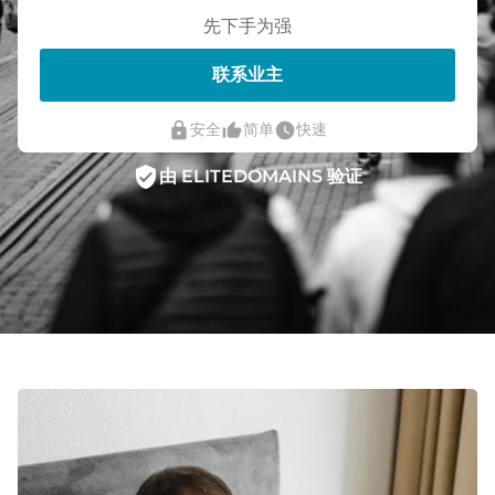
先下手为强
联系业主
lock
thumb_up_alt
watch_later
安全
简单
快速
verified_user
由 ELITEDOMAINS 验证